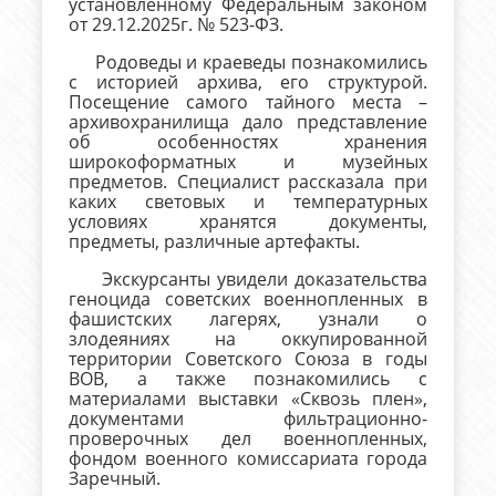
установленному Федеральным законом
от 29.12.2025г. № 523-ФЗ.
Родоведы и краеведы познакомились
с историей архива, его структурой.
Посещение самого тайного места –
архивохранилища дало представление
об особенностях хранения
широкоформатных и музейных
предметов. Специалист рассказала при
каких световых и температурных
условиях хранятся документы,
предметы, различные артефакты.
Экскурсанты увидели доказательства
геноцида советских военнопленных в
фашистских лагерях, узнали о
злодеяниях на оккупированной
территории Советского Союза в годы
ВОВ, а также познакомились с
материалами выставки «Сквозь плен»,
документами фильтрационно-
проверочных дел военнопленных,
фондом военного комиссариата города
Заречный.