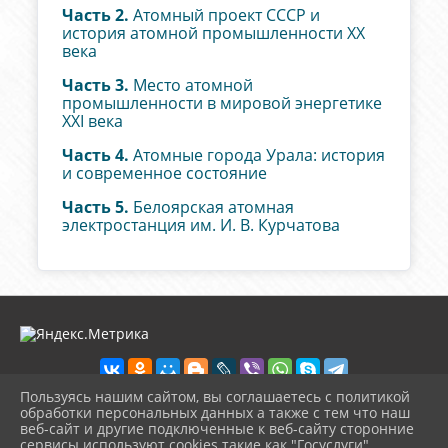
Часть 2.
Атомный проект СССР и
история атомной промышленности XX
века
Часть 3.
Место атомной
промышленности в мировой энергетике
XXI века
Часть 4.
Атомные города Урала: история
и современное состояние
Часть 5.
Белоярская атомная
электростанция им. И. В. Курчатова
Пользуясь нашим сайтом, вы соглашаетесь с политикой
обработки персональных данных а также с тем что наш
веб-сайт и другие подключенные к веб-сайту сторонние
2026 г. zarech-biblio.ru
сервисы используют cookies такие как "Госуслуги",