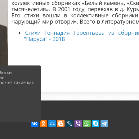
коллективных сборниках «Белый камень, «Скво
тысячелетия». В 2001 году, переехав в д. Кур
Его стихи вошли в коллективные сборник
чарующий мир отвори». Всего в литературном
Стихи Геннадия Терентьева из сборни
"Паруса" - 2018
ботки
ие
okies такие как