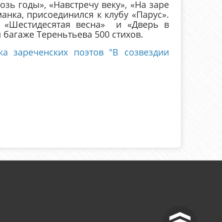
зь годы», «Навстречу веку», «На заре
манка, присоединился к клубу «Парус».
и «Шестидесятая весна» и «Дверь в
 багаже Тереньтьева 500 стихов.
ка зареченских поэтов "В созвездии
^