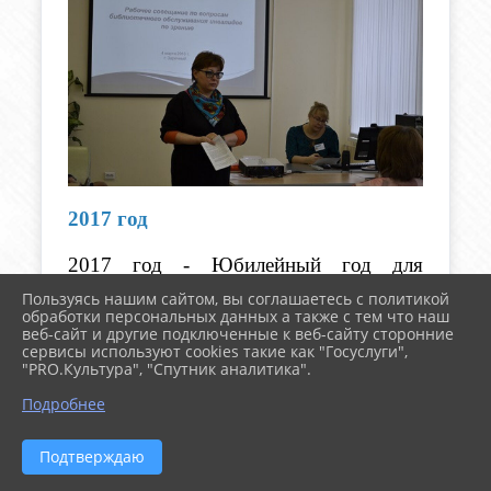
2017 год
2017 год - Юбилейный год для 
библиотек городского округа 
Пользуясь нашим сайтом, вы соглашаетесь с политикой
обработки персональных данных а также с тем что наш
Заречный: 
веб-сайт и другие подключенные к веб-сайту сторонние
сервисы используют cookies такие как "Госуслуги",
55  лет
 –
 Городской библиотеке.
"PRO.Культура", "Спутник аналитика".
^
Подробнее
Подтверждаю