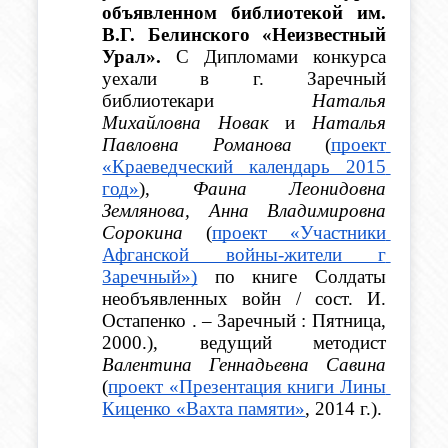
объявленном библиотекой им. 
В.Г. Белинского «Неизвестный 
Урал». 
С Дипломами конкурса 
уехали в г. Заречный 
библиотекари 
Наталья 
Михайловна Новак 
и 
Наталья 
Павловна Романова
 (
проект 
«Краеведческий календарь 2015 
год»
), 
Фаина Леонидовна 
Землянова, Анна Владимировна 
Сорокина
 (
проект «Участники 
Афганской войны-жители г 
Заречный»)
 по книге Солдаты 
необъявленных войн / сост. И. 
Остапенко . – Заречный : Пятница, 
2000.), ведущий методист 
Валентина Геннадьевна Савина
(
проект «Презентация книги Лины 
Киценко «Вахта памяти»
, 2014 г.).