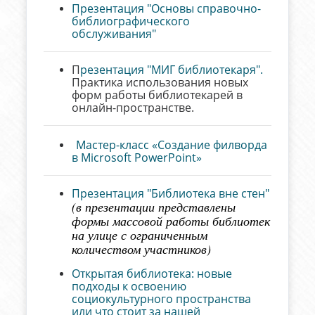
Презентация
"Основы справочно-
библиографического
обслуживания"
П
резентация "МИГ библиотекаря".
Практика использования новых
форм работы библиотекарей в
онлайн-пространстве.
Мастер-класс «Создание филворда
в Microsoft PowerPoint»
Презе
нтация "Библиотека вне стен"
(в презентации представлены
формы массовой работы библиотек
на улице с ог
ранич
енным
количеством участников)
Открытая библиотека: новые
подходы к освоению
социокультурного пространства
или что стоит за нашей