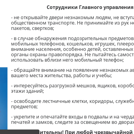
Сотрудники Главного управления
- не открывайте двери незнакомым людям, не вступа
общественном транспорте. Не принимайте из рук н
пакетов, свертков;
- в случае обнаружения подозрительных предметов
мобильных телефонов, кошельков, игрушек, плееро
внимание населения, особенно детей, оставленных
органы охраны правопорядка. Не пытайтесь самост
использовать вблизи него мобильный телефон;
- обращайте внимание на появление незнакомых а
вашего места жительства, работы и учебы;
- интересуйтесь разгрузкой мешков, ящиков, короб
этажи зданий;
- освободите лестничные клетки, коридоры, служе
предметов;
- укрепите и опечатайте входы в подвалы и на чер
печатей и замков, следите за освещением во дворах
Будьте бдительны! При любой чрезвычайной 