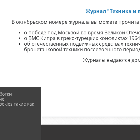
Журнал "Техника и 
В октябрьском номере журнала вы можете прочитат
о победе под Москвой во время Великой Отеч
о ВМС Кипра в греко-турецких конфликтах 1964-
об отечественных подвижных средствах техни
бронетанковой техники послевоенного период
Журналы выдаются дом
ботки
ие
okies такие как