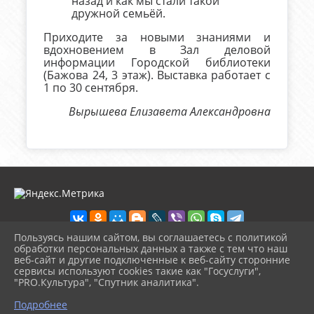
назад и как мы стали такой
дружной семьёй.
Приходите за новыми знаниями и
вдохновением в Зал деловой
информации Городской библиотеки
(Бажова 24, 3 этаж). Выставка работает с
1 по 30 сентября.
Вырышева Елизавета Александровна
Пользуясь нашим сайтом, вы соглашаетесь с политикой
обработки персональных данных а также с тем что наш
веб-сайт и другие подключенные к веб-сайту сторонние
2026 г. zarech-biblio.ru
сервисы используют cookies такие как "Госуслуги",
Вход
"PRO.Культура", "Спутник аналитика".
Карта сайта
^
Политика обработки персональных данных
Подробнее