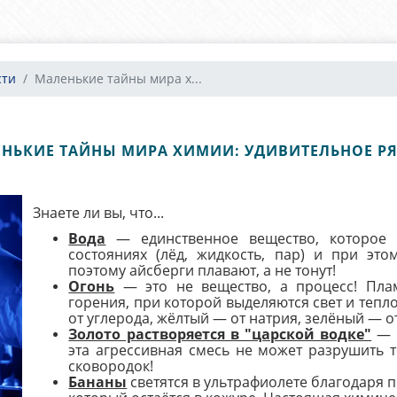
сти
Маленькие тайны мира х...
НЬКИЕ ТАЙНЫ МИРА ХИМИИ: УДИВИТЕЛЬНОЕ Р
Знаете ли вы, что...
Вода
— единственное вещество, которое 
состояниях (лёд, жидкость, пар) и при эт
поэтому айсберги плавают, а не тонут!
Огонь
— это не вещество, а процесс! Пла
горения, при которой выделяются свет и тепло
от углерода, жёлтый — от натрия, зелёный — о
Золото растворяется в "царской водке"
— с
эта агрессивная смесь не может разрушить 
сковородок!
Бананы
светятся в ультрафиолете благодаря