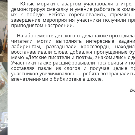
Юные моряки с азартом участвовали в игре, о
демонстрируя смекалку и умение работать в ком
их к победе. Ребята соревновались, стремясь
завершение мероприятия участники получили пр
приподнятом настроении.
На абонементе детского отдела также проходила 
читатели могли выполнять интересные задан
лабиринтам, разгадывали кроссворды, наход
восстанавливали слова, добавляя пропущенные бук
мемо «Детские писатели и поэты», знакомились с 
Участники также расшифровывали пословицы и по
составляя пазлы из слогов и получая целые п
участников увеличивалось — ребята возвращались 
впечатлениями о библиотеке в школе.
Бе