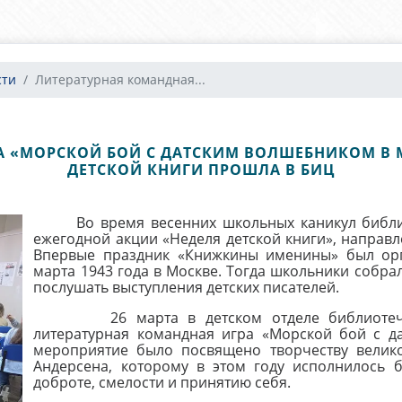
сти
Литературная командная...
А «МОРСКОЙ БОЙ С ДАТСКИМ ВОЛШЕБНИКОМ В М
ДЕТСКОЙ КНИГИ ПРОШЛА В БИЦ
Во время весенних школьных каникул библиот
ежегодной акции «Неделя детской книги», направ
Впервые праздник «Книжкины именины» был орг
марта 1943 года в Москве. Тогда школьники собр
послушать выступления детских писателей.
26 марта в детском отделе библиотечно-
литературная командная игра «Морской бой с д
мероприятие было посвящено творчеству велико
Андерсена, которому в этом году исполнилось б
доброте, смелости и принятию себя.