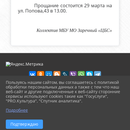
Прощание состоится 29 марта на
ул. Попова,43 в 13.00.
Коллектив МБУ МО Заречный «ЦБС»
Пользуясь нашим сайтом, вы соглашаетесь с политикой
обработки персональных данных а также с тем что наш
веб-сайт и другие подключенные к веб-сайту сторонние
2026 г. zarech-biblio.ru
сервисы используют cookies такие как "Госуслуги",
Вход
"PRO.Культура", "Спутник аналитика".
Карта сайта
^
Политика обработки персональных данных
Подробнее
Сделано на KubCMS
Разработка и поддержка
Подтверждаю