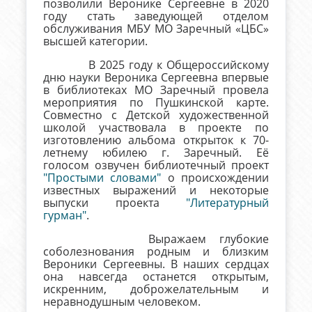
позволили Веронике Сергеевне в 2020
году стать заведующей отделом
обслуживания МБУ МО Заречный «ЦБС»
высшей категории.
В 2025 году к Общероссийскому
дню науки Вероника Сергеевна впервые
в библиотеках МО Заречный провела
мероприятия по Пушкинской карте.
Совместно с Детской художественной
школой участ
вовала в проекте по
изготовлению альбома открыток к 70-
летнему юбилею г. Заречный. Её
голосом озвучен библиотечный проект
"Простыми словами"
о происхождении
известных выражений и некоторые
выпуски проекта
"Литературный
гурман"
.
Выражаем глубокие
соболезнования родным и близким
Вероники Сергеевны. В наших сердцах
она навсегда останется открытым,
искренним, доброжелательным и
неравнодушным человеком.