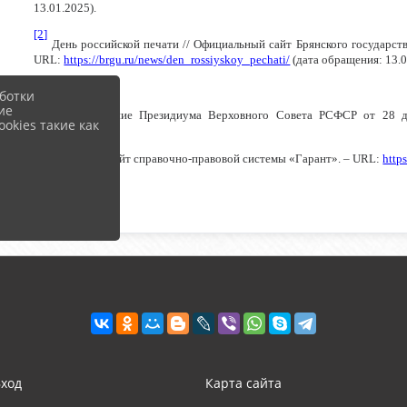
13.01.2025).
[2]
День российской печати // Официальный сайт Брянского государств
URL:
https://brgu.ru/news/den_rossiyskoy_pechati/
(дата обращения: 13.0
ботки
[3]
ие
Постановление Президиума Верховного Совета РСФСР от 28 дек
okies такие как
Официальный сайт справочно-правовой системы «Гарант». –
URL
:
http
Вход
Карта сайта