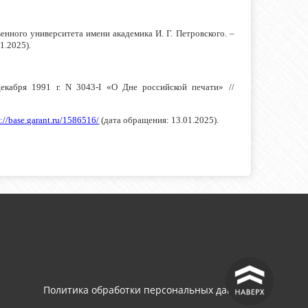
енного университета имени академика И. Г. Петровского. –
1.2025).
абря 1991 г. N 3043-I «О Дне российской печати» //
s://base.garant.ru/1586516/
(дата обращения: 13.01.2025).
^
Политика обработки персональных данных