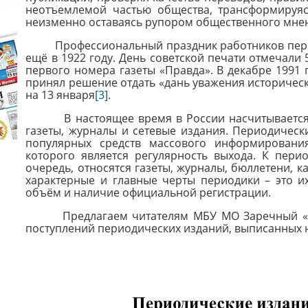
неотъемлемой частью общества, трансформируя
неизменно оставаясь рупором общественного мне
Профессиональный праздник работников период
ещё в 1922 году. День советской печати отмечали 
первого номера газеты «Правда». В декабре 1991
принял решение отдать «дань уважения историчес
на 13 января
[3]
.
В настоящее время в России насчитывается п
газеты, журналы и сетевые издания. Периодическ
популярных средств массового информирования
которого является регулярность выхода. К пер
очередь, относятся газеты, журналы, бюллетени, 
характерные и главные черты периодики – это их
объём и наличие официальной регистрации.
Предлагаем читателям МБУ МО Заречный «ЦБ
поступлений периодических изданий, выписанных на