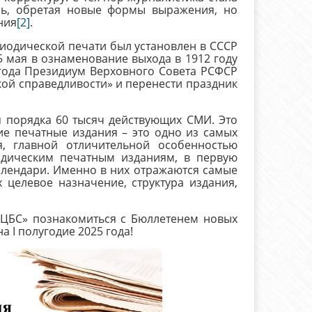
сь, обретая новые формы выражения, но
ния
[2]
.
ической печати был установлен в СССР
5 мая в ознаменование выхода в 1912 году
 года Президиум Верховного Совета РСФСР
кой справедливости» и перенести праздник
орядка 60 тысяч действующих СМИ. Это
ие печатные издания – это одно из самых
, главной отличительной особенностью
иодическим печатным изданиям, в первую
календари. Именно в них отражаются самые
 целевое назначение, структура издания,
С» познакомиться с Бюллетенем новых
 I полугодие 2025 года!