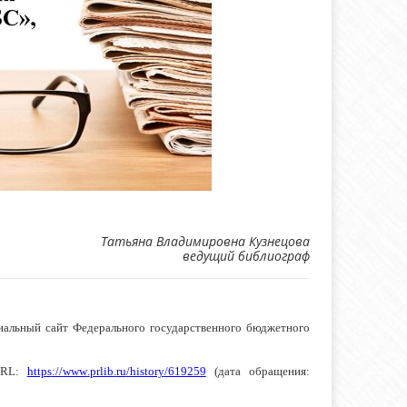
Татьяна Владимировна Кузнецова
ведущий библиограф
альный сайт Федерального государственного бюджетного
RL
:
https
://
www
.
prlib
.
ru
/
history
/619259
(дата обращения: