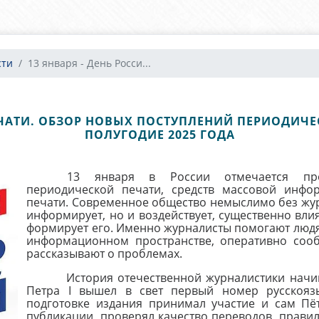
сти
13 января - День Росси...
ЕЧАТИ. ОБЗОР НОВЫХ ПОСТУПЛЕНИЙ ПЕРИОДИЧ
ПОЛУГОДИЕ 2025 ГОДА
13 января в России отмечается про
периодической печати, средств массовой инфо
печати. Современное общество немыслимо без жур
информирует, но и воздействует, существенно вли
формирует его. Именно журналисты помогают люд
информационном пространстве, оперативно соо
рассказывают о проблемах.
История отечественной журналистики начинаетс
Петра I вышел в свет первый номер русскояз
подготовке издания принимал участие и сам Пё
публикации, проверял качество переводов, правил 