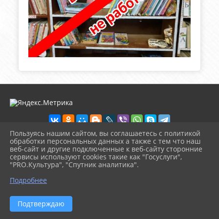
Пользуясь нашим сайтом, вы соглашаетесь с политикой
обработки персональных данных а также с тем что наш
веб-сайт и другие подключенные к веб-сайту сторонние
2026 г. zarech-biblio.ru
сервисы используют cookies такие как "Госуслуги",
Вход
"PRO.Культура", "Спутник аналитика".
Карта сайта
^
Политика обработки персональных данных
Подробнее
Сделано на KubCMS
Разработка и поддержка
Подтверждаю