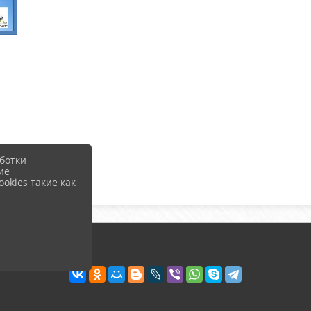
ботки
ие
okies такие как