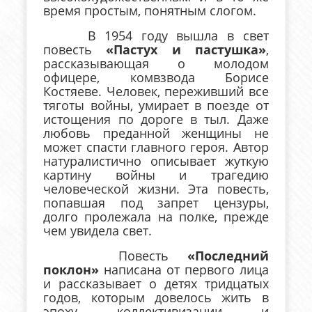
время простым, понятным слогом.
В 1954 году вышла в свет
повесть
«Пастух и пастушка»
,
рассказывающая о молодом
офицере, комвзвода Борисе
Костяеве. Человек, переживший все
тяготы войны, умирает в поезде от
истощения по дороге в тыл. Даже
любовь преданной женщины не
может спасти главного героя. Автор
натуралистично описывает жуткую
картину войны и трагедию
человеческой жизни. Эта повесть,
попавшая под запрет цензуры,
долго пролежала на полке, прежде
чем увидела свет.
Повесть
«Последний
поклон»
написана от первого лица
и рассказывает о детях тридцатых
годов, которым довелось жить в
эпоху коллективизации и