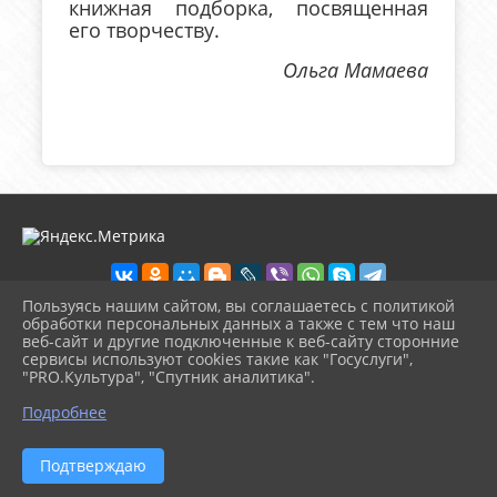
книжная подборка, посвященная
его творчеству.
Ольга Мамаева
Пользуясь нашим сайтом, вы соглашаетесь с политикой
обработки персональных данных а также с тем что наш
веб-сайт и другие подключенные к веб-сайту сторонние
2026 г. zarech-biblio.ru
сервисы используют cookies такие как "Госуслуги",
Вход
"PRO.Культура", "Спутник аналитика".
Карта сайта
^
Политика обработки персональных данных
Подробнее
Сделано на KubCMS
Разработка и поддержка
Подтверждаю