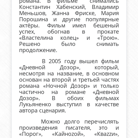
романа. В фильме снимались
Константин Хабенский, Владимир
Меньшов, Жанна Фриске, Мария
Порошина и другие популярные
актёры. Фильм имел бешеный
успех, обогнав в прокате
«Властелина колец» и «Трою».
Решено было снимать
продолжение.
В 2005 году вышел фильм
«Дневной Дозор», который,
несмотря на название, в основном
основан на второй и третьей частях
романа «Ночной Дозор» и только
частично на романе «Дневной
Дозор». В обоих фильмах
Лукьяненко выступил в качестве
автора сценария.
Можно долго перечислять
произведения писателя, это и
«Порог», «Кайноzой», «Кваzzи»,