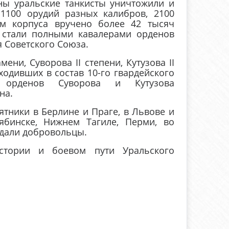
 уральские танкисты уничтожили и
 1100 орудий разных калибров, 2100
м корпуса вручено более 42 тысяч
в стали полными кавалерами орденов
я Советского Союза.
и, Суворова II степени, Кутузова II
ходивших в состав 10-го гвардейского
о, орденов Суворова и Кутузова
на.
ники в Берлине и Праге, в Львове и
лябинске, Нижнем Тагиле, Перми, во
ждали добровольцы.
рии и боевом пути
Уральского