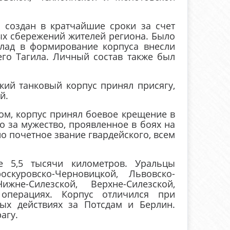
оздан в кратчайшие сроки за счет
ых сбережений жителей региона. Было
лад в формирование корпуса внесли
его Тагила. Личный состав также был
ий танковый корпус принял присягу,
й.
ом, корпус принял боевое крещение в
го за мужество, проявленное в боях на
 почетное звание гвардейского, всем
5,5 тысячи километров. Уральцы
скуровско-Черновицкой, Львовско-
ижне-Силезской, Верхне-Силезской,
операциях. Корпус отличился при
ых действиях за Потсдам и Берлин.
агу.