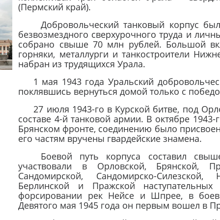
(Пермский край).
Добровольческий танковый корпус был с
безвозмездного сверхурочного труда и личн
собрано свыше 70 млн рублей. Большой вк
горняки, металлурги и танкостроители Нижн
набран из трудящихся Урала.
1 мая 1943 года Уральский добровольческ
поклявшись вернуться домой только с победо
27 июля 1943-го в Курской битве, под Орл
составе 4-й танковой армии. В октябре 1943-
Брянском фронте, соединению было присвоено
его частям вручены гвардейские знамена.
Боевой путь корпуса составил свыше 
участвовали в Орловской, Брянской, Про
Сандомирской, Сандомирско-Силезской, Н
Берлинской и Пражской наступательных 
форсировании рек Нейсе и Шпрее, в боев
Девятого мая 1945 года он первым вошел в Пр