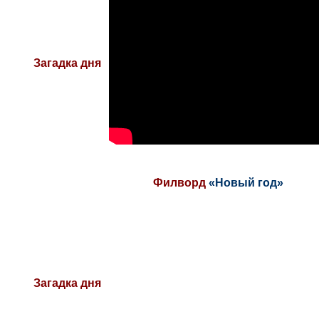
Загадка дня
Филворд
«Новый год»
Загадка дня