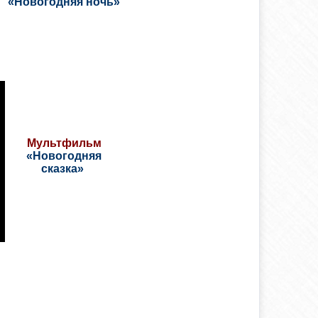
«Новогодняя ночь»
М
ультфильм
«Новогодняя
сказка»