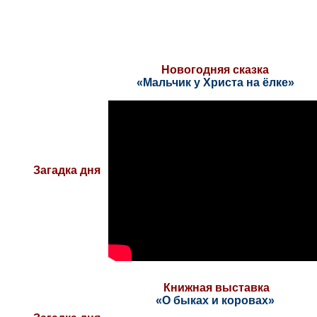
Новогодняя сказка
«Мальчик у Христа на ёлке»
Загадка дня
Книжная выставка
«О быках и коровах»