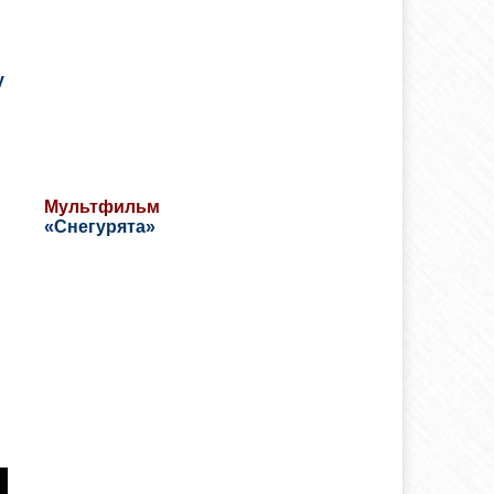
у
Мультфильм
«Снегурята»