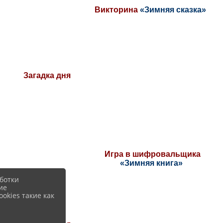
Викторина
«Зимняя сказка»
Загадка дня
Игра в шифровальщика
«Зимняя книга»
ботки
ие
okies такие как