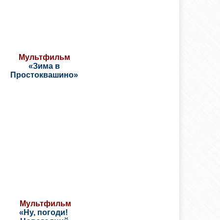
М
ультфильм
«Зима в
Простоквашино»
Мультфильм
«Ну, погоди!