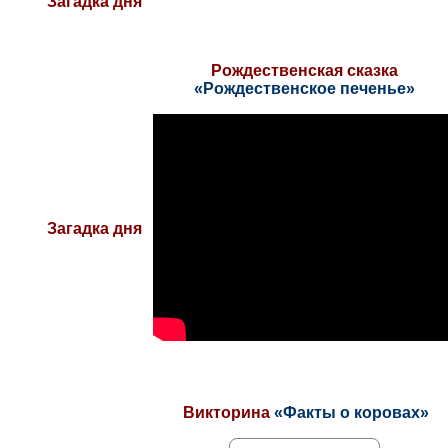
Загадка дня
Рождественская сказка
«Рождественское печенье»
Загадка дня
Викторина
«Факты о коровах»